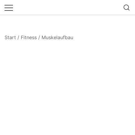
Zum
Inhalt
springen
Start
/
Fitness
/
Muskelaufbau