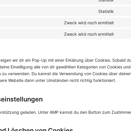
google
Conse
servic
fonts
to
Statistik
youtu
Conse
servic
to
Zweck wird noch ermittelt
automa
Conse
servic
to
Zweck wird noch ermittelt
google
Conse
servic
analyt
to
mixpan
servic
sonsti
igen wir dir ein Pop-Up mit einer Erklärung über Cookies. Sobald d
 deine Einwilligung alle von dir gewählten Kategorien von Cookies und
ben zu verwenden. Du kannst die Verwendung von Cookies über deine
ere Website dann unter Umständen nicht richtig funktioniert.
seinstellungen
nterstützung geladen. Unter AMP kannst du den Button zum Zustimme
und Löschen von Cookies