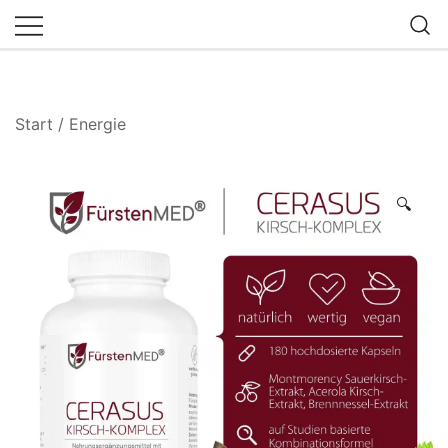
Zum
Inhalt
springen
Start
/
Energie
🔍