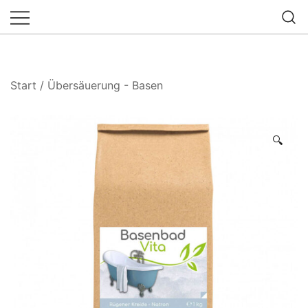
Zum
Inhalt
springen
Start
/
Übersäuerung - Basen
🔍